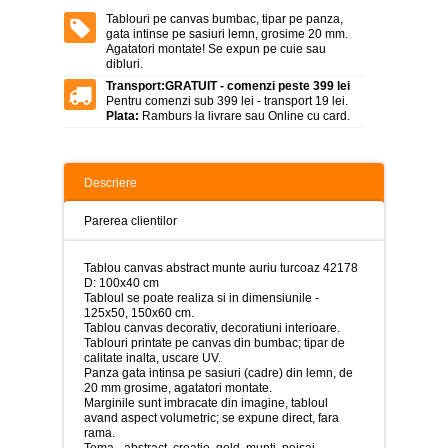
>
Tablouri pe canvas bumbac, tipar pe panza,
gata intinse pe sasiuri lemn, grosime 20 mm.
Tablouri
Agatatori montate! Se expun pe cuie sau
peisaje
dibluri.
-
>
Transport:
GRATUIT - comenzi peste 399 lei
Pentru comenzi sub 399 lei - transport 19 lei.
Plata:
Ramburs la livrare sau Online cu card.
Tablouri
dupa
picturi
-
>
Descriere
Tablouri
Parerea clientilor
Living
-
>
Tablou canvas abstract munte auriu turcoaz 42178
D: 100x40 cm
Tablouri
Tabloul se poate realiza si in dimensiunile -
relax-
125x50, 150x60 cm.
spa
Tablou canvas decorativ, decoratiuni interioare.
-
Tablouri printate pe canvas din bumbac; tipar de
>
calitate inalta, uscare UV.
Panza gata intinsa pe sasiuri (cadre) din lemn, de
20 mm grosime, agatatori montate.
Tablouri
Marginile sunt imbracate din imagine, tabloul
Beauty
avand aspect volumetric; se expune direct, fara
Fashion
rama.
-
Tema - abstract, creatie, gold, munti, peisaj,