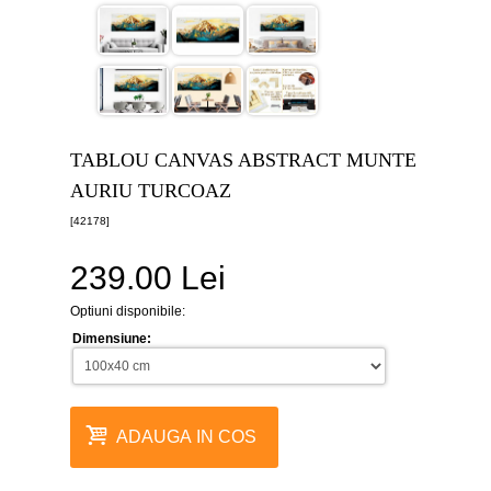
canvas
5
piese
-
>
Tablouri
canvas
6
TABLOU CANVAS ABSTRACT MUNTE
piese
-
AURIU TURCOAZ
>
[42178]
Tablouri
canvas
239.00 Lei
7
piese
-
Optiuni disponibile:
>
Dimensiune:
Tablouri
abstracte
-
>
ADAUGA IN COS
Tablouri
flori
-