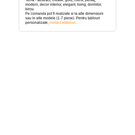
>
modern, decor interior, elegant, living, dormitor,
birou.
Tablouri
Pe comanda pot fi realizate si la alte dimensiuni
cu
sau in alte modele (1-7 piese). Pentru tablouri
orase
personalizate,
contact etablou!
.
-
>
Tablouri
Moderne
-
>
Tablouri
Bucatarie
-
>
Tablouri
terapia
in
culori
-
>
Tablouri
Dormitor
-