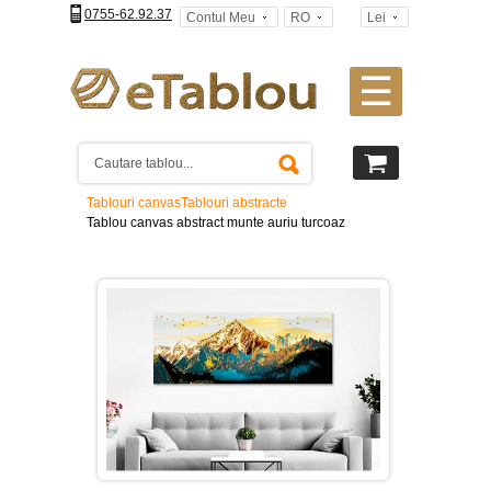
0755-62.92.37
Contul Meu
RO
Lei
☰
Tablouri
canvas
2
piese
-
Tablouri canvas
Tablouri abstracte
>
Tablou canvas abstract munte auriu turcoaz
Tablouri
canvas
3
piese
-
>
Tablouri
canvas
4
piese
-
>
Tablouri