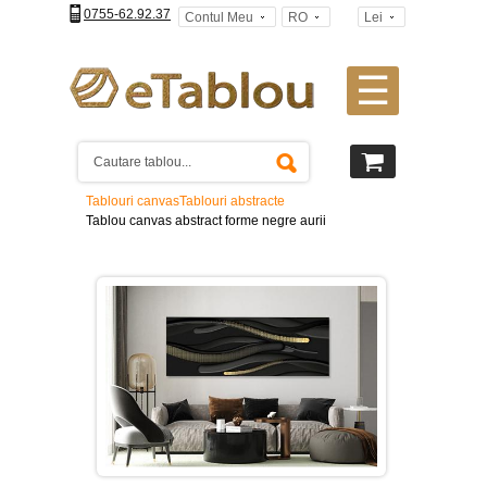
0755-62.92.37
Contul Meu
RO
Lei
☰
Tablouri
canvas
2
piese
-
Tablouri canvas
Tablouri abstracte
>
Tablou canvas abstract forme negre aurii
Tablouri
canvas
3
piese
-
>
Tablouri
canvas
4
piese
-
>
Tablouri