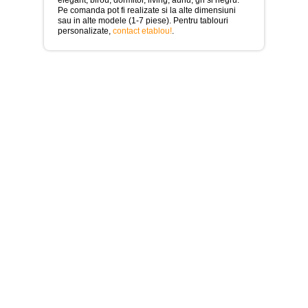
>
Pe comanda pot fi realizate si la alte dimensiuni
sau in alte modele (1-7 piese). Pentru tablouri
Tablouri
personalizate,
contact etablou!
.
cu
orase
-
>
Tablouri
Moderne
-
>
Tablouri
Bucatarie
-
>
Tablouri
terapia
in
culori
-
>
Tablouri
Dormitor
-