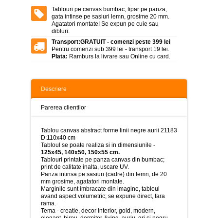
>
Tablouri pe canvas bumbac, tipar pe panza,
gata intinse pe sasiuri lemn, grosime 20 mm.
Tablouri
Agatatori montate! Se expun pe cuie sau
peisaje
dibluri.
-
>
Transport:
GRATUIT - comenzi peste 399 lei
Pentru comenzi sub 399 lei - transport 19 lei.
Plata:
Ramburs la livrare sau Online cu card.
Tablouri
dupa
picturi
-
>
Descriere
Tablouri
Parerea clientilor
Living
-
>
Tablou canvas abstract forme linii negre aurii 21183
D:110x40 cm
Tablouri
Tabloul se poate realiza si in dimensiunile -
relax-
125x45, 140x50, 150x55 cm.
spa
Tablouri printate pe panza canvas din bumbac;
-
print de calitate inalta, uscare UV.
>
Panza intinsa pe sasiuri (cadre) din lemn, de 20
mm grosime, agatatori montate.
Marginile sunt imbracate din imagine, tabloul
Tablouri
avand aspect volumetric; se expune direct, fara
Beauty
rama.
Fashion
Tema - creatie, decor interior, gold, modern,
-
elegant, birou, dormitor, living, auriu, gri si negru.