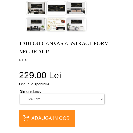
canvas
5
piese
-
>
Tablouri
canvas
6
TABLOU CANVAS ABSTRACT FORME
piese
-
NEGRE AURII
>
[21183]
Tablouri
canvas
229.00 Lei
7
piese
-
Optiuni disponibile:
>
Dimensiune:
Tablouri
abstracte
-
>
ADAUGA IN COS
Tablouri
flori
-