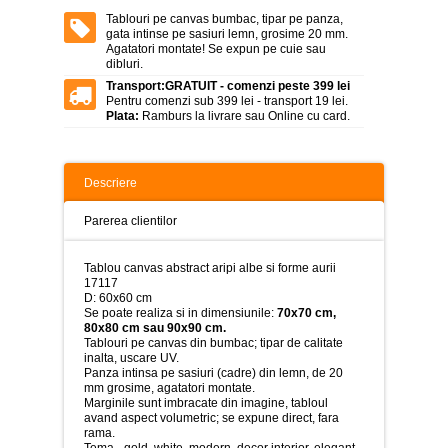
>
Tablouri pe canvas bumbac, tipar pe panza,
gata intinse pe sasiuri lemn, grosime 20 mm.
Tablouri
Agatatori montate! Se expun pe cuie sau
peisaje
dibluri.
-
>
Transport:
GRATUIT - comenzi peste 399 lei
Pentru comenzi sub 399 lei - transport 19 lei.
Plata:
Ramburs la livrare sau Online cu card.
Tablouri
dupa
picturi
-
>
Descriere
Tablouri
Parerea clientilor
Living
-
>
Tablou canvas abstract aripi albe si forme aurii
17117
Tablouri
D: 60x60 cm
relax-
Se poate realiza si in dimensiunile:
70x70 cm,
spa
80x80 cm sau 90x90 cm.
-
Tablouri pe canvas din bumbac; tipar de calitate
>
inalta, uscare UV.
Panza intinsa pe sasiuri (cadre) din lemn, de 20
mm grosime, agatatori montate.
Tablouri
Marginile sunt imbracate din imagine, tabloul
Beauty
avand aspect volumetric; se expune direct, fara
Fashion
rama.
-
Tema - gold, white, modern, decor interior, elegant,