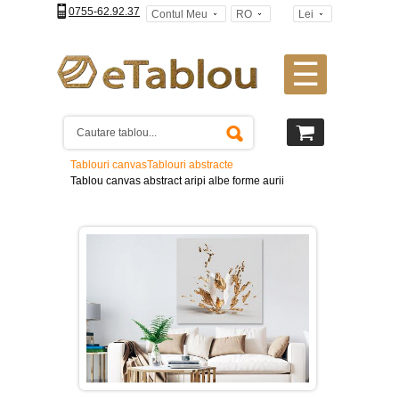
0755-62.92.37
Contul Meu
RO
Lei
☰
Tablouri
canvas
2
piese
-
Tablouri canvas
Tablouri abstracte
>
Tablou canvas abstract aripi albe forme aurii
Tablouri
canvas
3
piese
-
>
Tablouri
canvas
4
piese
-
>
Tablouri