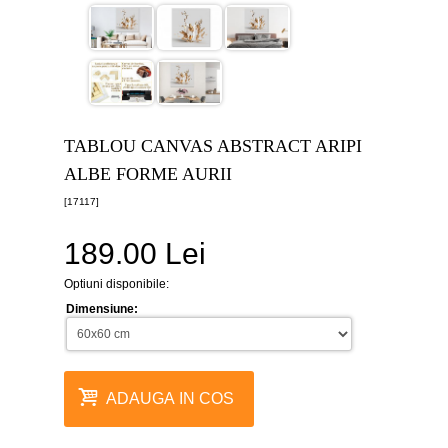
canvas
5
piese
-
>
Tablouri
canvas
6
TABLOU CANVAS ABSTRACT ARIPI
piese
-
ALBE FORME AURII
>
[17117]
Tablouri
canvas
189.00 Lei
7
piese
-
Optiuni disponibile:
>
Dimensiune:
Tablouri
abstracte
-
>
ADAUGA IN COS
Tablouri
flori
-