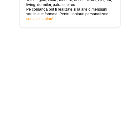
>
living, dormitor, patrate, birou.
Pe comanda pot fi realizate si la alte dimensiuni
Tablouri
sau in alte formate. Pentru tablouri personalizate,
cu
contact etablou!
.
orase
-
>
Tablouri
Moderne
-
>
Tablouri
Bucatarie
-
>
Tablouri
terapia
in
culori
-
>
Tablouri
Dormitor
-