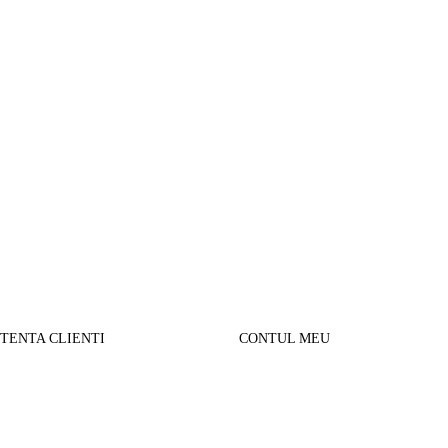
STENTA CLIENTI
CONTUL MEU
SUL MEU
Parerea clientilor
alizare comanda
Contul Meu
urnare produse
Istoric comenzi
sport si Plata
Cautare avansata