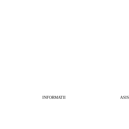
INFORMATII
ASI
CO
BB Media Color srl, CUI:RO27781540
Cont RON: RO57 INGB 0000 9999 1271
Fin
2802
ING Bank, SWIFT: INGBROBU
Ret
Strada Ștefan cel Mare 147, 550321 Sibiu,
Tran
RO