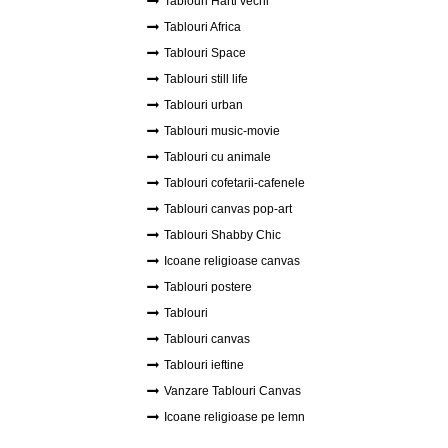
Tablouri Harti vechi
Tablouri Africa
Tablouri Space
Tablouri still life
Tablouri urban
Tablouri music-movie
Tablouri cu animale
Tablouri cofetarii-cafenele
Tablouri canvas pop-art
Tablouri Shabby Chic
Icoane religioase canvas
Tablouri postere
Tablouri
Tablouri canvas
Tablouri ieftine
Vanzare Tablouri Canvas
Icoane religioase pe lemn