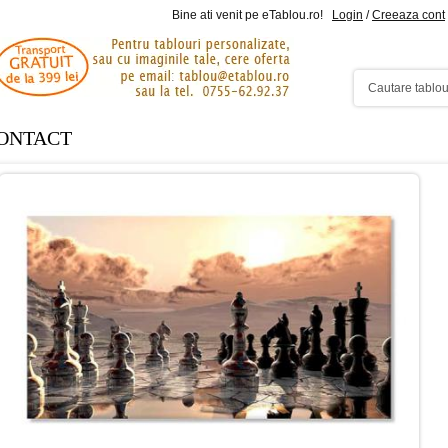
Bine ati venit pe eTablou.ro!
Login
/
Creeaza cont
ONTACT