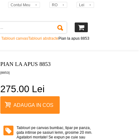
Contul Meu
RO
Lei
Tablouri canvas
Tablouri abstracte
Pian la apus 8853
PIAN LA APUS 8853
[8853]
275.00 Lei
ADAUGA IN COS
Tablouri pe canvas bumbac, tipar pe panza,
gata intinse pe sasiuri lemn, grosime 20 mm.
Agatatori montate! Se expun pe cuie sau