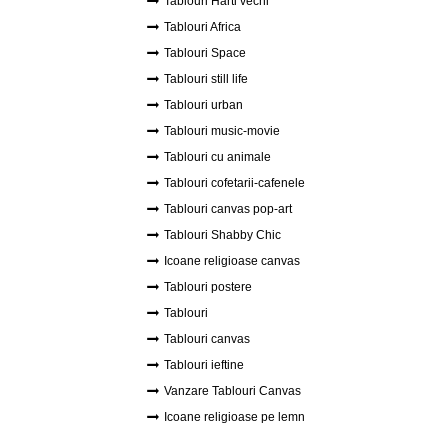
Tablouri Harti vechi
Tablouri Africa
Tablouri Space
Tablouri still life
Tablouri urban
Tablouri music-movie
Tablouri cu animale
Tablouri cofetarii-cafenele
Tablouri canvas pop-art
Tablouri Shabby Chic
Icoane religioase canvas
Tablouri postere
Tablouri
Tablouri canvas
Tablouri ieftine
Vanzare Tablouri Canvas
Icoane religioase pe lemn