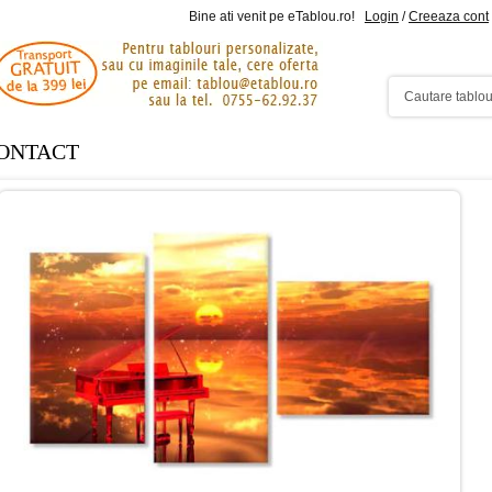
Bine ati venit pe eTablou.ro!
Login
/
Creeaza cont
ONTACT