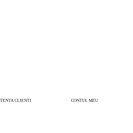
STENTA CLIENTI
CONTUL MEU
SUL MEU
Parerea clientilor
alizare comanda
Contul Meu
urnare produse
Istoric comenzi
sport si Plata
Cautare avansata