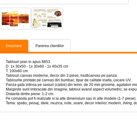
Descriere
Parerea clientilor
Tablouri pian in apus 8853
D: 1x 30x50 - 1x 30x60 - 1x 40x35 cm
T: 100x60 cm
Tablouri canvas moderne, decor din 3 piese, multicanvas pe panza.
Tablourile printate pe canvas din bumbac; tipar de calitate inalta, uscare UV.
Panza gata intinsa pe sasiuri (cadre) din lemn, de 20 mm grosime, agatatori mo
Marginile sunt imbracate din imagine, tabloul avand aspect volumetric; se expun
Distanta dintre piese: 1-2 cm.
Pe comanda pot fi realizate si la alte dimensiuni sau in alte modele (1-7 piese).
Tema: spatiu, peisaj, stele, muzica, note, soare, decor interior, modern, living, do