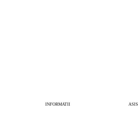
INFORMATII
ASI
CO
BB Media Color srl, CUI:RO27781540
Cont RON: RO57 INGB 0000 9999 1271
Fin
2802
ING Bank, SWIFT: INGBROBU
Ret
Strada Ștefan cel Mare 147, 550321 Sibiu,
Tran
RO