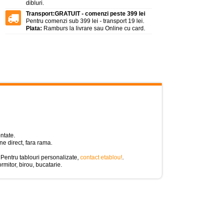
dibluri.
Transport:
GRATUIT - comenzi peste 399 lei
Pentru comenzi sub 399 lei - transport 19 lei.
Plata:
Ramburs la livrare sau Online cu card.
ntate.
e direct, fara rama.
 Pentru tablouri personalizate,
contact etablou!
.
rmitor, birou, bucatarie.