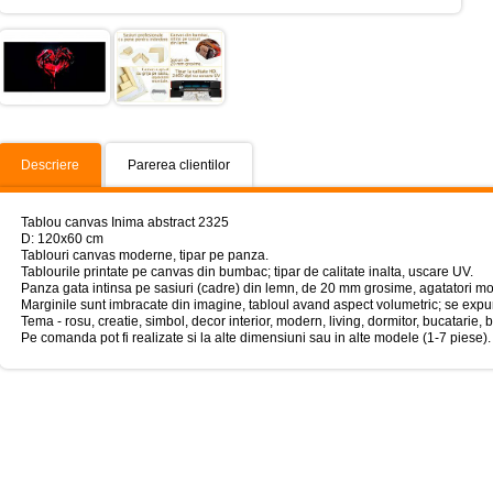
Descriere
Parerea clientilor
Tablou canvas Inima abstract 2325
D: 120x60 cm
Tablouri canvas moderne, tipar pe panza.
Tablourile printate pe canvas din bumbac; tipar de calitate inalta, uscare UV.
Panza gata intinsa pe sasiuri (cadre) din lemn, de 20 mm grosime, agatatori mo
Marginile sunt imbracate din imagine, tabloul avand aspect volumetric; se expun
Tema - rosu, creatie, simbol, decor interior, modern, living, dormitor, bucatarie, b
Pe comanda pot fi realizate si la alte dimensiuni sau in alte modele (1-7 piese).