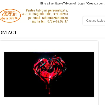
Bine ati venit pe eTablou.ro!
Login
/
Creeaza cont
ONTACT