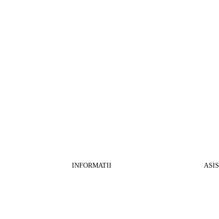
INFORMATII
ASI
CO
BB Media Color srl, CUI:RO27781540
Cont RON: RO57 INGB 0000 9999 1271
Fin
2802
ING Bank, SWIFT: INGBROBU
Ret
Strada Ștefan cel Mare 147, 550321 Sibiu,
Tran
RO