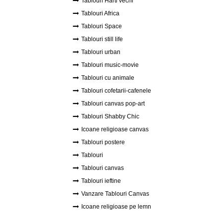
Tablouri Harti vechi
Tablouri Africa
Tablouri Space
Tablouri still life
Tablouri urban
Tablouri music-movie
Tablouri cu animale
Tablouri cofetarii-cafenele
Tablouri canvas pop-art
Tablouri Shabby Chic
Icoane religioase canvas
Tablouri postere
Tablouri
Tablouri canvas
Tablouri ieftine
Vanzare Tablouri Canvas
Icoane religioase pe lemn