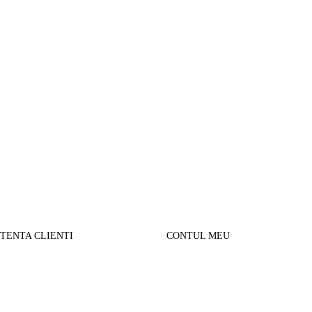
STENTA CLIENTI
CONTUL MEU
SUL MEU
Parerea clientilor
alizare comanda
Contul Meu
urnare produse
Istoric comenzi
sport si Plata
Cautare avansata