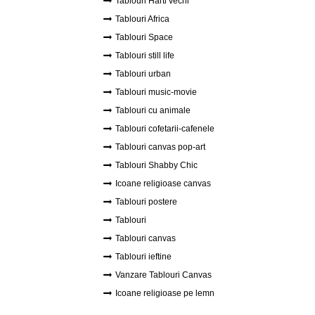
Tablouri Harti vechi
Tablouri Africa
Tablouri Space
Tablouri still life
Tablouri urban
Tablouri music-movie
Tablouri cu animale
Tablouri cofetarii-cafenele
Tablouri canvas pop-art
Tablouri Shabby Chic
Icoane religioase canvas
Tablouri postere
Tablouri
Tablouri canvas
Tablouri ieftine
Vanzare Tablouri Canvas
Icoane religioase pe lemn