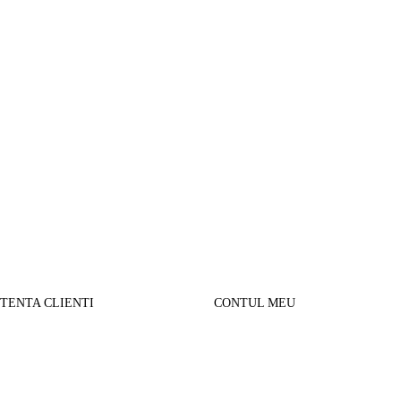
STENTA CLIENTI
CONTUL MEU
SUL MEU
Parerea clientilor
alizare comanda
Contul Meu
urnare produse
Istoric comenzi
sport si Plata
Cautare avansata