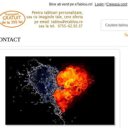
Bine ati venit pe eTablou.ro!
Login
/
Creeaza cont
Ta
ONTACT