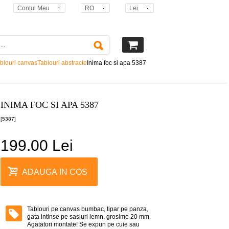
Contul Meu
RO
Lei
blouri canvas
Tablouri abstracte
Inima foc si apa 5387
INIMA FOC SI APA 5387
[5387]
199.00 Lei
ADAUGA IN COS
Tablouri pe canvas bumbac, tipar pe panza,
gata intinse pe sasiuri lemn, grosime 20 mm.
Agatatori montate! Se expun pe cuie sau