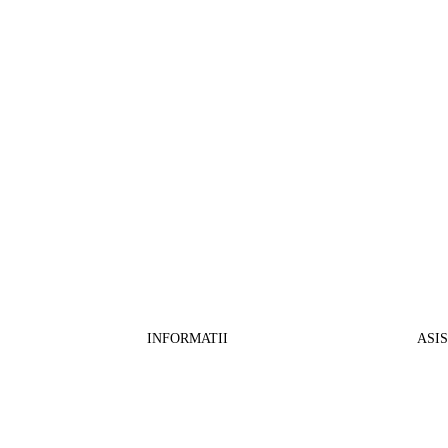
INFORMATII
ASI
CO
BB Media Color srl, CUI:RO27781540
Cont RON: RO57 INGB 0000 9999 1271
Fin
2802
ING Bank, SWIFT: INGBROBU
Ret
Strada Ștefan cel Mare 147, 550321 Sibiu,
Tran
RO