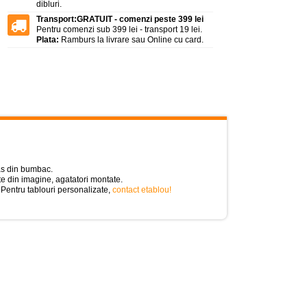
dibluri.
Transport:
GRATUIT - comenzi peste 399 lei
Pentru comenzi sub 399 lei - transport 19 lei.
Plata:
Ramburs la livrare sau Online cu card.
vas din bumbac.
e din imagine, agatatori montate.
 Pentru tablouri personalizate,
contact etablou!