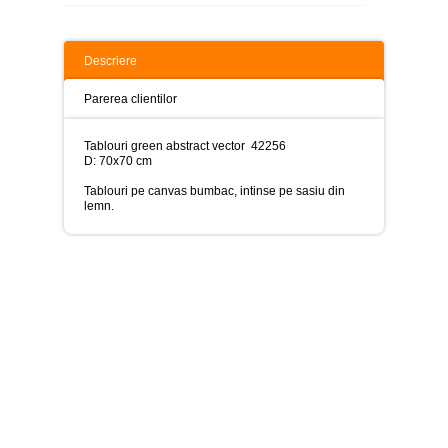
>
Tablouri
peisaje
Descriere
-
>
Parerea clientilor
Tablouri
dupa
Tablouri green abstract vector 42256
picturi
D: 70x70 cm
-
>
Tablouri pe canvas bumbac, intinse pe sasiu din
lemn.
Tablouri
Living
-
>
Tablouri
relax-
spa
-
>
Tablouri
Beauty
Fashion
-