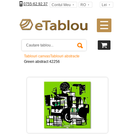
0755-62.92.37
Contul Meu
RO
Lei
☰
Tablouri
canvas
2
piese
-
Tablouri canvas
Tablouri abstracte
>
Green abstract 42256
Tablouri
canvas
3
piese
-
>
Tablouri
canvas
4
piese
-
>
Tablouri