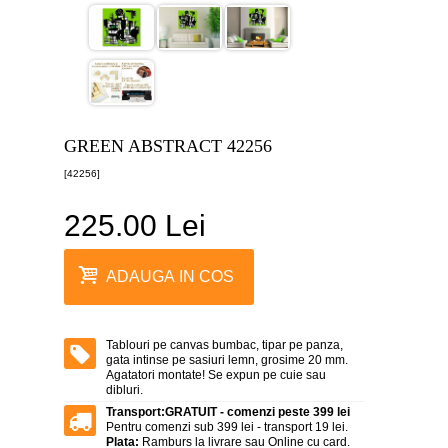
canvas
5
piese
-
>
Tablouri
canvas
6
GREEN ABSTRACT 42256
piese
-
[42256]
>
225.00 Lei
Tablouri
canvas
7
piese
ADAUGA IN COS
-
>
Tablouri
abstracte
Tablouri pe canvas bumbac, tipar pe panza,
-
gata intinse pe sasiuri lemn, grosime 20 mm.
>
Agatatori montate! Se expun pe cuie sau
dibluri.
Tablouri
Transport:
GRATUIT - comenzi peste 399 lei
flori
Pentru comenzi sub 399 lei - transport 19 lei.
-
Plata:
Ramburs la livrare sau Online cu card.