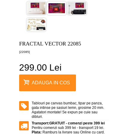
canvas
5
piese
-
>
Tablouri
canvas
6
FRACTAL VECTOR 22085
piese
-
[22085]
>
299.00 Lei
Tablouri
canvas
7
piese
ADAUGA IN COS
-
>
Tablouri
abstracte
Tablouri pe canvas bumbac, tipar pe panza,
-
gata intinse pe sasiuri lemn, grosime 20 mm.
>
Agatatori montate! Se expun pe cuie sau
dibluri.
Tablouri
Transport:
GRATUIT - comenzi peste 399 lei
flori
Pentru comenzi sub 399 lei - transport 19 lei.
-
Plata:
Ramburs la livrare sau Online cu card.