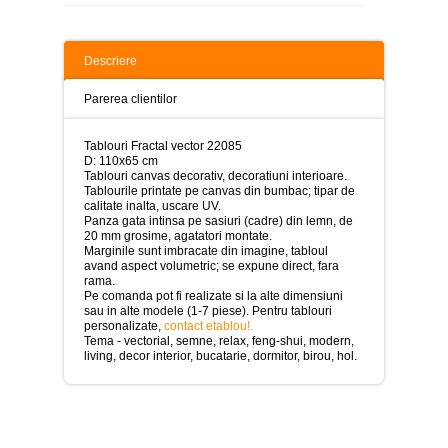
>
Tablouri
peisaje
Descriere
-
>
Parerea clientilor
Tablouri
dupa
Tablouri Fractal vector 22085
picturi
D: 110x65 cm
-
Tablouri canvas decorativ, decoratiuni interioare.
>
Tablourile printate pe canvas din bumbac; tipar de
calitate inalta, uscare UV.
Tablouri
Panza gata intinsa pe sasiuri (cadre) din lemn, de
Living
20 mm grosime, agatatori montate.
-
Marginile sunt imbracate din imagine, tabloul
>
avand aspect volumetric; se expune direct, fara
rama.
Tablouri
Pe comanda pot fi realizate si la alte dimensiuni
relax-
sau in alte modele (1-7 piese). Pentru tablouri
spa
personalizate,
contact etablou!
.
-
Tema - vectorial, semne, relax, feng-shui, modern,
>
living, decor interior, bucatarie, dormitor, birou, hol.
Tablouri
Beauty
Fashion
-