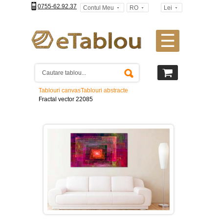
0755-62.92.37
Contul Meu
RO
Lei
☰
Tablouri
canvas
2
piese
-
Tablouri canvas
Tablouri abstracte
>
Fractal vector 22085
Tablouri
canvas
3
piese
-
>
Tablouri
canvas
4
piese
-
>
Tablouri