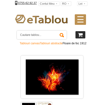
0755-62.92.37
Contul Meu
RO
Lei
☰
Tablouri
canvas
2
piese
-
Tablouri canvas
Tablouri abstracte
Floare de foc 1912
>
Tablouri
canvas
3
piese
-
>
Tablouri
canvas
4
piese
-
>
Tablouri