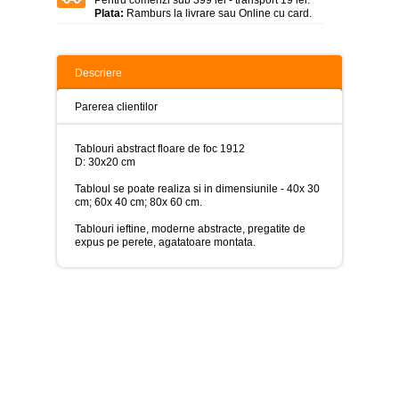
>
Plata:
Ramburs la livrare sau Online cu card.
Tablouri
peisaje
-
Descriere
>
Tablouri
Parerea clientilor
dupa
picturi
-
Tablouri abstract floare de foc 1912
>
D: 30x20 cm
Tabloul se poate realiza si in dimensiunile - 40x 30
Tablouri
cm; 60x 40 cm; 80x 60 cm.
Living
-
Tablouri ieftine, moderne abstracte, pregatite de
>
expus pe perete, agatatoare montata.
Tablouri
relax-
spa
-
>
Tablouri
Beauty
Fashion
-