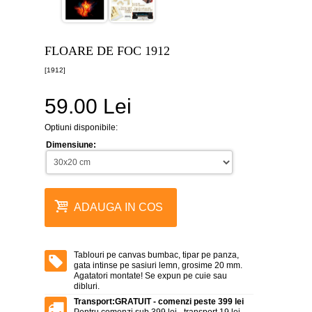
canvas
5
piese
-
FLOARE DE FOC 1912
>
[1912]
Tablouri
canvas
6
59.00 Lei
piese
-
>
Optiuni disponibile:
Dimensiune:
Tablouri
canvas
7
piese
-
>
ADAUGA IN COS
Tablouri
abstracte
-
Tablouri pe canvas bumbac, tipar pe panza,
>
gata intinse pe sasiuri lemn, grosime 20 mm.
Agatatori montate! Se expun pe cuie sau
Tablouri
dibluri.
flori
Transport:
GRATUIT - comenzi peste 399 lei
-
Pentru comenzi sub 399 lei - transport 19 lei.