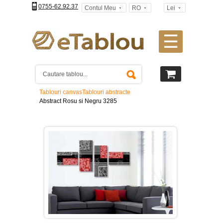
0755-62.92.37
Contul Meu
RO
Lei
☰
Tablouri
canvas
2
piese
-
Tablouri canvas
Tablouri abstracte
>
Abstract Rosu si Negru 3285
Tablouri
canvas
3
piese
-
>
Tablouri
canvas
4
piese
-
>
Tablouri