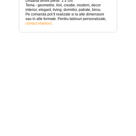
>
Distanta dintre piese: 1-2 cm.
Tema - geometrie, linii, creatie, modern, decor
interior, elegant, living, dormitor, patrate, birou.
Tablouri
Pe comanda pot fi realizate si la alte dimensiuni
cu
sau in alte formate. Pentru tablouri personalizate,
orase
contact etablou!
.
-
>
Tablouri
Moderne
-
>
Tablouri
Bucatarie
-
>
Tablouri
terapia
in
culori
-
>
Tablouri
Dormitor
-