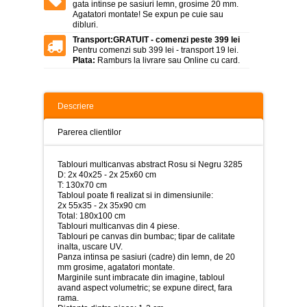
>
gata intinse pe sasiuri lemn, grosime 20 mm.
Agatatori montate! Se expun pe cuie sau
dibluri.
Tablouri
peisaje
Transport:
GRATUIT - comenzi peste 399 lei
-
Pentru comenzi sub 399 lei - transport 19 lei.
>
Plata:
Ramburs la livrare sau Online cu card.
Tablouri
dupa
picturi
Descriere
-
>
Parerea clientilor
Tablouri
Living
Tablouri multicanvas abstract Rosu si Negru 3285
-
D: 2x 40x25 - 2x 25x60 cm
>
T: 130x70 cm
Tabloul poate fi realizat si in dimensiunile:
Tablouri
2x 55x35 - 2x 35x90 cm
relax-
Total: 180x100 cm
spa
Tablouri multicanvas din 4 piese.
-
Tablouri pe canvas din bumbac; tipar de calitate
>
inalta, uscare UV.
Panza intinsa pe sasiuri (cadre) din lemn, de 20
Tablouri
mm grosime, agatatori montate.
Beauty
Marginile sunt imbracate din imagine, tabloul
Fashion
avand aspect volumetric; se expune direct, fara
-
rama.