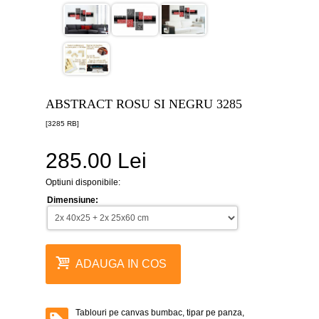
canvas
5
piese
-
>
Tablouri
canvas
6
ABSTRACT ROSU SI NEGRU 3285
piese
-
[3285 RB]
>
285.00 Lei
Tablouri
canvas
7
Optiuni disponibile:
piese
-
Dimensiune:
>
Tablouri
abstracte
-
ADAUGA IN COS
>
Tablouri
flori
-
Tablouri pe canvas bumbac, tipar pe panza,