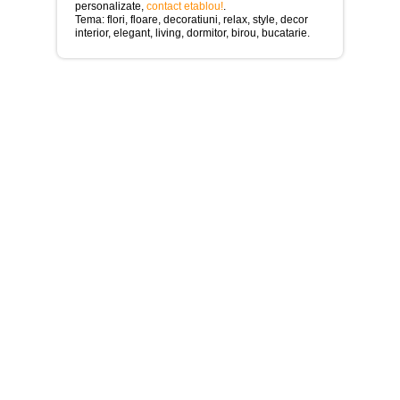
>
personalizate,
contact etablou!
.
Tema: flori, floare, decoratiuni, relax, style, decor
Tablouri
interior, elegant, living, dormitor, birou, bucatarie.
cu
orase
-
>
Tablouri
Moderne
-
>
Tablouri
Bucatarie
-
>
Tablouri
terapia
in
culori
-
>
Tablouri
Dormitor
-