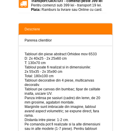
Transport:
GRATUIT - comenzi peste 399 lei
>
Pentru comenzi sub 399 lei - transport 19 lei.
Plata:
Ramburs la livrare sau Online cu card.
Tablouri
peisaje
-
>
Descriere
Tablouri
dupa
Parerea clientilor
picturi
-
>
Tablouri din piese abstract Orhidee mov 6533
D: 2x 40x25 - 2x 25x60 cm
Tablouri
T: 130x70 cm
Living
Tabloul poate fi realizat si in dimensiunile:
-
2x 55x35 - 2x 35x90 cm
>
Total: 180x100 cm
Tablouri decorative din 4 piese, multicanvas
decorativ.
Tablouri
Tablouri pe canvas din bumbac; tipar de calitate
relax-
inalta, uscare UV.
spa
Panza intinsa pe sasiuri (cadre) din lemn, de 20
-
mm grosime, agatatori montate.
>
Marginile sunt imbracate din imagine, tabloul
avand aspect volumetric; se expune direct, fara
Tablouri
rama.
Beauty
Distanta intre piese: 1-2 cm.
Fashion
Pe comanda pot fi realizate si la alte dimensiuni
-
sau in alte modele (1-7 piese). Pentru tablouri