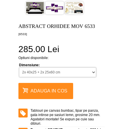
canvas
5
piese
-
>
ABSTRACT ORHIDEE MOV 6533
Tablouri
[6533]
canvas
6
piese
285.00 Lei
-
>
Optiuni disponibile:
Tablouri
Dimensiune:
canvas
7
piese
-
>
ADAUGA IN COS
Tablouri
abstracte
-
>
Tablouri pe canvas bumbac, tipar pe panza,
gata intinse pe sasiuri lemn, grosime 20 mm.
Tablouri
Agatatori montate! Se expun pe cuie sau
flori
dibluri.
-