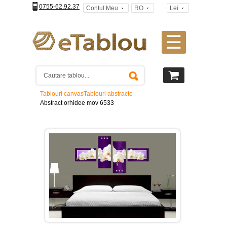
0755-62.92.37
Contul Meu
RO
Lei
☰
Tablouri
canvas
2
piese
-
Tablouri canvas
Tablouri abstracte
>
Abstract orhidee mov 6533
Tablouri
canvas
3
piese
-
>
Tablouri
canvas
4
piese
-
>
Tablouri