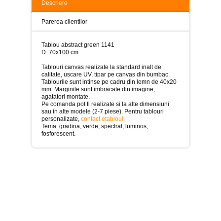
>
Descriere
Tablouri
Parerea clientilor
peisaje
-
>
Tablou abstract green 1141
D: 70x100 cm
Tablouri
dupa
Tablouri canvas realizate la standard inalt de
picturi
calitate, uscare UV, tipar pe canvas din bumbac.
-
Tablourile sunt intinse pe cadru din lemn de 40x20
>
mm. Marginile sunt imbracate din imagine,
agatatori montate.
Pe comanda pot fi realizate si la alte dimensiuni
Tablouri
sau in alte modele (2-7 piese). Pentru tablouri
Living
personalizate,
contact etablou!
-
Tema: gradina, verde, spectral, luminos,
>
fosforescent.
Tablouri
relax-
spa
-
>
Tablouri
Beauty
Fashion
-