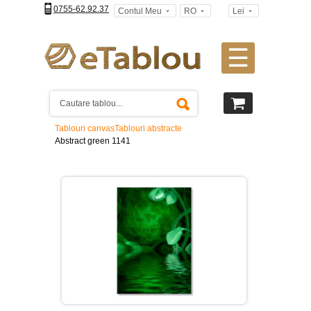
0755-62.92.37
Contul Meu
RO
Lei
☰
Tablouri
canvas
2
piese
-
Tablouri canvas
Tablouri abstracte
>
Abstract green 1141
Tablouri
canvas
3
piese
-
>
Tablouri
canvas
4
piese
-
>
Tablouri