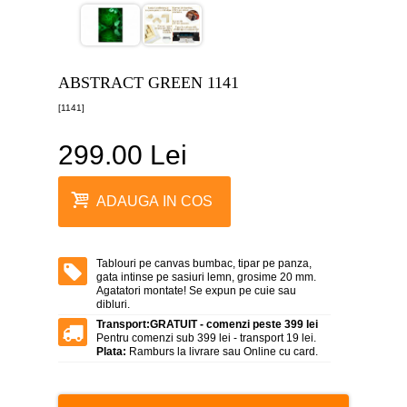
canvas
5
piese
-
>
ABSTRACT GREEN 1141
Tablouri
[1141]
canvas
6
piese
299.00 Lei
-
>
Tablouri
ADAUGA IN COS
canvas
7
piese
-
Tablouri pe canvas bumbac, tipar pe panza,
>
gata intinse pe sasiuri lemn, grosime 20 mm.
Agatatori montate! Se expun pe cuie sau
Tablouri
dibluri.
abstracte
-
Transport:
GRATUIT - comenzi peste 399 lei
>
Pentru comenzi sub 399 lei - transport 19 lei.
Plata:
Ramburs la livrare sau Online cu card.
Tablouri
flori
-