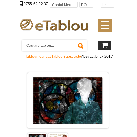
0755-62.92.37
Contul Meu
RO
Lei
☰
Tablouri
canvas
2
piese
-
Tablouri canvas
Tablouri abstracte
Abstract brick 2017
>
Tablouri
canvas
3
piese
-
>
Tablouri
canvas
4
piese
-
>
Tablouri