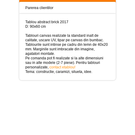
>
Parerea clientilor
Tablouri
peisaje
-
Tablou abstract brick 2017
>
D: 90x60 cm
Tablouri canvas realizate la standard inalt de
Tablouri
calitate, uscare UV, tipar pe canvas din bumbac.
dupa
Tablourile sunt intinse pe cadru din lemn de 40x20
picturi
mm. Marginile sunt imbracate din imagine,
-
agatatori montate.
>
Pe comanda pot fi realizate si la alte dimensiuni
sau in alte modele (2-7 piese). Pentru tablouri
Tablouri
personalizate,
contact etablou!
Living
Tema: constructie, caramizi, silueta, idee.
-
>
Tablouri
relax-
spa
-
>
Tablouri
Beauty
Fashion
-