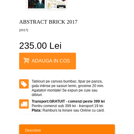
canvas
5
piese
-
ABSTRACT BRICK 2017
>
[2017]
Tablouri
canvas
6
235.00 Lei
piese
-
>
ADAUGA IN COS
Tablouri
canvas
7
piese
Tablouri pe canvas bumbac, tipar pe panza,
-
gata intinse pe sasiuri lemn, grosime 20 mm.
>
Agatatori montate! Se expun pe cuie sau
dibluri.
Tablouri
Transport:
GRATUIT - comenzi peste 399 lei
abstracte
Pentru comenzi sub 399 lei - transport 19 lei.
-
Plata:
Ramburs la livrare sau Online cu card.
>
Tablouri
flori
Descriere
-