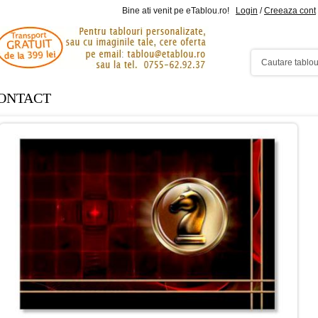
Bine ati venit pe eTablou.ro!
Login
/
Creeaza cont
ONTACT