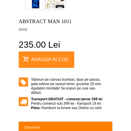
canvas
5
piese
-
ABSTRACT MAN 1011
>
[1011]
Tablouri
canvas
6
235.00 Lei
piese
-
>
ADAUGA IN COS
Tablouri
canvas
7
piese
Tablouri pe canvas bumbac, tipar pe panza,
-
gata intinse pe sasiuri lemn, grosime 20 mm.
>
Agatatori montate! Se expun pe cuie sau
dibluri.
Tablouri
Transport:
GRATUIT - comenzi peste 399 lei
abstracte
Pentru comenzi sub 399 lei - transport 19 lei.
-
Plata:
Ramburs la livrare sau Online cu card.
>
Tablouri
flori
Descriere
-