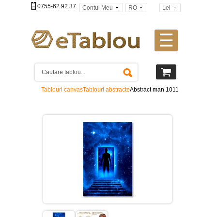
0755-62.92.37
Contul Meu
RO
Lei
☰
Tablouri
canvas
2
piese
-
Tablouri canvas
Tablouri abstracte
Abstract man 1011
>
Tablouri
canvas
3
piese
-
>
Tablouri
canvas
4
piese
-
>
Tablouri