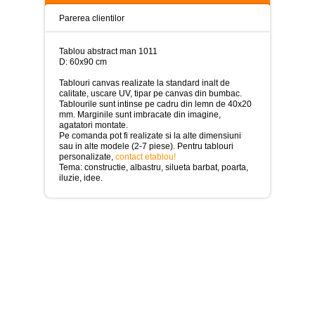
>
Parerea clientilor
Tablouri
peisaje
-
Tablou abstract man 1011
>
D: 60x90 cm
Tablouri canvas realizate la standard inalt de
Tablouri
calitate, uscare UV, tipar pe canvas din bumbac.
dupa
Tablourile sunt intinse pe cadru din lemn de 40x20
picturi
mm. Marginile sunt imbracate din imagine,
-
agatatori montate.
>
Pe comanda pot fi realizate si la alte dimensiuni
sau in alte modele (2-7 piese). Pentru tablouri
Tablouri
personalizate,
contact etablou!
Living
Tema: constructie, albastru, silueta barbat, poarta,
-
iluzie, idee.
>
Tablouri
relax-
spa
-
>
Tablouri
Beauty
Fashion
-