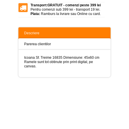
>
Transport:
GRATUIT - comenzi peste 399 lei
Pentru comenzi sub 399 lei - transport 19 lei.
Tablouri
Plata:
Ramburs la livrare sau Online cu card.
peisaje
-
>
Descriere
Tablouri
dupa
picturi
Parerea clientilor
-
>
Icoana Sf. Treime 16835 Dimensiune: 45x60 cm
Tablouri
Ramele sunt tot obtinute prin print digital, pe
Living
canvas.
-
>
Tablouri
relax-
spa
-
>
Tablouri
Beauty
Fashion
-