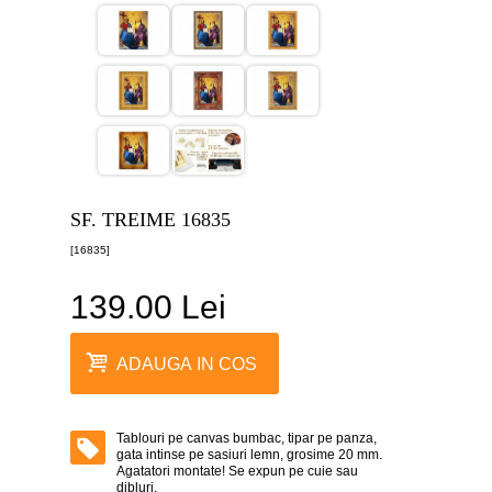
canvas
5
piese
-
>
Tablouri
canvas
6
piese
-
>
SF. TREIME 16835
Tablouri
[16835]
canvas
7
piese
139.00 Lei
-
>
Tablouri
ADAUGA IN COS
abstracte
-
>
Tablouri pe canvas bumbac, tipar pe panza,
Tablouri
gata intinse pe sasiuri lemn, grosime 20 mm.
flori
Agatatori montate! Se expun pe cuie sau
-
dibluri.