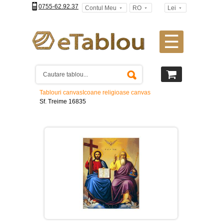
0755-62.92.37
Contul Meu
RO
Lei
☰
Tablouri
canvas
2
piese
-
Tablouri canvas
Icoane religioase canvas
>
Sf. Treime 16835
Tablouri
canvas
3
piese
-
>
Tablouri
canvas
4
piese
-
>
Tablouri