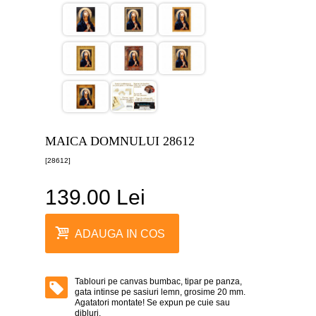
canvas
5
piese
-
>
Tablouri
canvas
6
piese
-
>
MAICA DOMNULUI 28612
Tablouri
[28612]
canvas
7
piese
139.00 Lei
-
>
Tablouri
ADAUGA IN COS
abstracte
-
>
Tablouri pe canvas bumbac, tipar pe panza,
Tablouri
gata intinse pe sasiuri lemn, grosime 20 mm.
flori
Agatatori montate! Se expun pe cuie sau
-
dibluri.