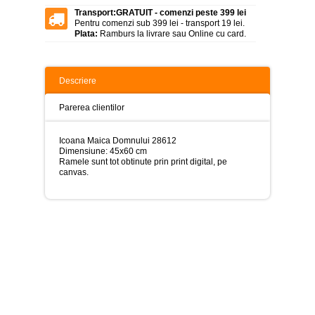
>
Transport:
GRATUIT - comenzi peste 399 lei
Pentru comenzi sub 399 lei - transport 19 lei.
Tablouri
Plata:
Ramburs la livrare sau Online cu card.
peisaje
-
>
Descriere
Tablouri
dupa
picturi
Parerea clientilor
-
>
Icoana Maica Domnului 28612
Tablouri
Dimensiune: 45x60 cm
Living
Ramele sunt tot obtinute prin print digital, pe
-
canvas.
>
Tablouri
relax-
spa
-
>
Tablouri
Beauty
Fashion
-