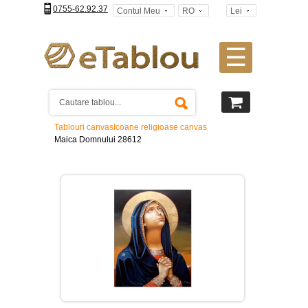
0755-62.92.37
Contul Meu
RO
Lei
☰
Tablouri
canvas
2
piese
-
Tablouri canvas
Icoane religioase canvas
>
Maica Domnului 28612
Tablouri
canvas
3
piese
-
>
Tablouri
canvas
4
piese
-
>
Tablouri