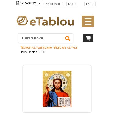
0755-62.92.37
Contul Meu
RO
Lei
☰
Tablouri
canvas
2
piese
-
Tablouri canvas
Icoane religioase canvas
>
Iisus Hristos 10501
Tablouri
canvas
3
piese
-
>
Tablouri
canvas
4
piese
-
>
Tablouri