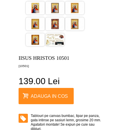
canvas
5
piese
-
>
Tablouri
canvas
6
piese
-
>
IISUS HRISTOS 10501
Tablouri
[10501]
canvas
7
piese
139.00 Lei
-
>
Tablouri
ADAUGA IN COS
abstracte
-
>
Tablouri pe canvas bumbac, tipar pe panza,
Tablouri
gata intinse pe sasiuri lemn, grosime 20 mm.
flori
Agatatori montate! Se expun pe cuie sau
-
dibluri.