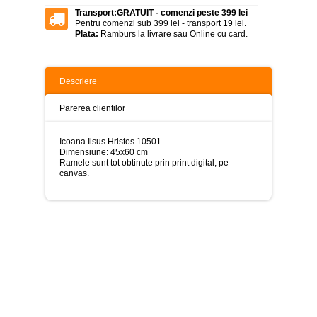
>
Transport:
GRATUIT - comenzi peste 399 lei
Pentru comenzi sub 399 lei - transport 19 lei.
Tablouri
Plata:
Ramburs la livrare sau Online cu card.
peisaje
-
>
Descriere
Tablouri
dupa
picturi
Parerea clientilor
-
>
Icoana Iisus Hristos 10501
Tablouri
Dimensiune: 45x60 cm
Living
Ramele sunt tot obtinute prin print digital, pe
-
canvas.
>
Tablouri
relax-
spa
-
>
Tablouri
Beauty
Fashion
-