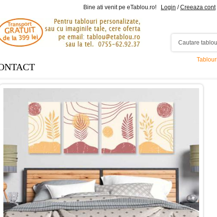
Bine ati venit pe eTablou.ro!
Login
/
Creeaza cont
Tablour
ONTACT