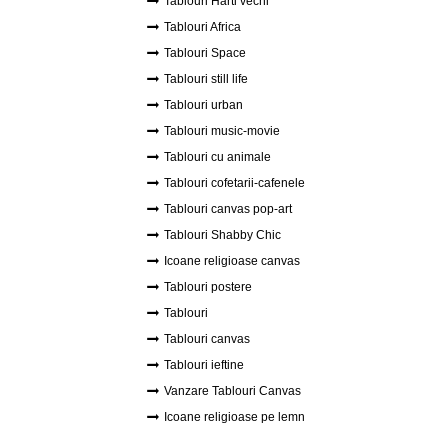
Tablouri Harti vechi
Tablouri Africa
Tablouri Space
Tablouri still life
Tablouri urban
Tablouri music-movie
Tablouri cu animale
Tablouri cofetarii-cafenele
Tablouri canvas pop-art
Tablouri Shabby Chic
Icoane religioase canvas
Tablouri postere
Tablouri
Tablouri canvas
Tablouri ieftine
Vanzare Tablouri Canvas
Icoane religioase pe lemn