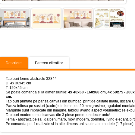
Descriere
Parerea clientilor
Tablouri forme abstracte 32844
D: 4x 30x45 cm
T: 120x45 cm
Se poate comanda si la dimensiunile:
4x 40x60 - 160x60 cm, 4x 50x75 - 200
cm.
Tablouri printate pe panza canvas din bumbac; print de calitate inalta, uscare U
Panza intinsa pe sasiuri (cadre) din lemn, de 20 mm grosime, agatatori montate
Marginile sunt imbracate din imagine, tabloul avand aspect volumetric; se expun
Tablouri moderne multicanvas din 3 piese pentru un decor unic!
Tema - abstract, peisaj, galben, maro, mov, modern, dormitor, living elegant, bir
Pe comanda pot fi realizate si la alte dimensiuni sau in alte modele (1-7 piese).