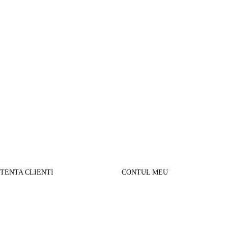
STENTA CLIENTI
CONTUL MEU
SUL MEU
Parerea clientilor
alizare comanda
Contul Meu
urnare produse
Istoric comenzi
sport si Plata
Cautare avansata