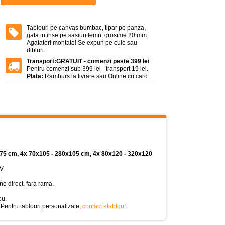
Tablouri pe canvas bumbac, tipar pe panza,
gata intinse pe sasiuri lemn, grosime 20 mm.
Agatatori montate! Se expun pe cuie sau
dibluri.
Transport:
GRATUIT - comenzi peste 399 lei
Pentru comenzi sub 399 lei - transport 19 lei.
Plata:
Ramburs la livrare sau Online cu card.
x75 cm, 4x 70x105 - 280x105 cm, 4x 80x120 - 320x120
V.
.
e direct, fara rama.
ou.
 Pentru tablouri personalizate,
contact etablou!
.