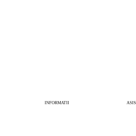
INFORMATII
ASI
CO
BB Media Color srl, CUI:RO27781540
Cont RON: RO57 INGB 0000 9999 1271
Fin
2802
ING Bank, SWIFT: INGBROBU
Ret
Strada Ștefan cel Mare 147, 550321 Sibiu,
Tran
RO