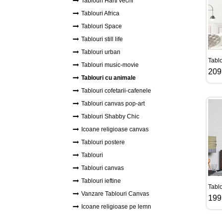
Tablouri Harti vechi
Tablouri Africa
Tablouri Space
Tablouri still life
Tablouri urban
Tablo
Tablouri music-movie
209
Tablouri cu animale
Tablouri cofetarii-cafenele
Tablouri canvas pop-art
Tablouri Shabby Chic
Icoane religioase canvas
Tablouri postere
Tablouri
Tablouri canvas
Tablouri ieftine
Tabl
Vanzare Tablouri Canvas
199
Icoane religioase pe lemn