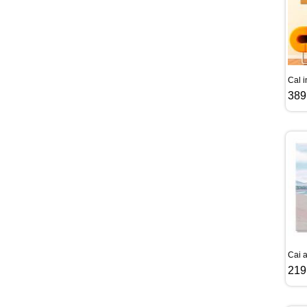
Cal 
389
Cai 
219