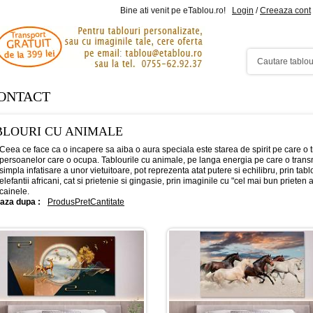
Bine ati venit pe eTablou.ro!
Login
/
Creeaza cont
ONTACT
BLOURI CU ANIMALE
Ceea ce face ca o incapere sa aiba o aura speciala este starea de spirit pe care o 
persoanelor care o ocupa. Tablourile cu animale, pe langa energia pe care o transm
simpla infatisare a unor vietuitoare, pot reprezenta atat putere si echilibru, prin tabl
elefantii africani, cat si prietenie si gingasie, prin imaginile cu "cel mai bun prieten 
cainele.
aza dupa :
Produs
Pret
Cantitate