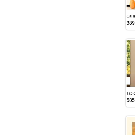
Cai i
389
Tabl
585