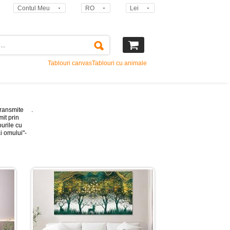
Contul Meu
RO
Lei
Tablouri canvas
Tablouri cu animale
transmite
.
it prin
ourile cu
ai omului"-