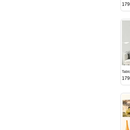
179
Tablo
179