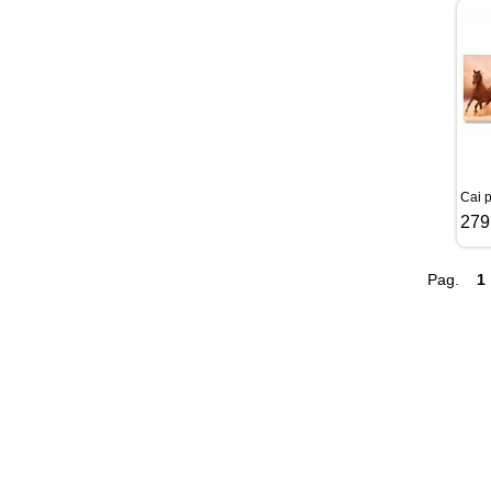
Cai 
279
Pag.
1