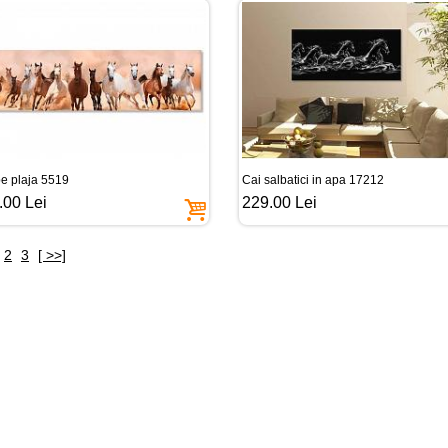
pe plaja 5519
Cai salbatici in apa 17212
.00 Lei
229.00 Lei
2
3
[ >>]